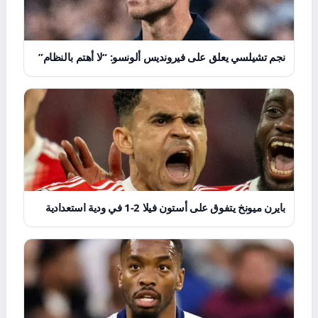
نجم تشيلسي يعلق على فيرونديس ألونسو: “لا أهتم بالنظام”
بايرن ميونخ يتفوق على أستون فيلا 2-1 في ودية استعدادية