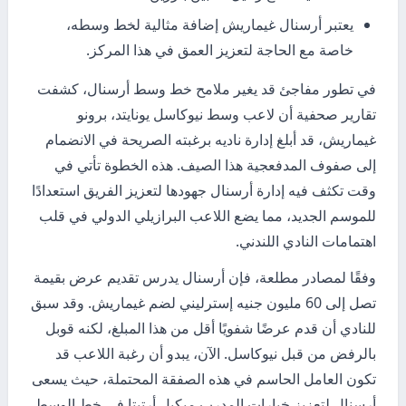
يعتبر أرسنال غيماريش إضافة مثالية لخط وسطه،
خاصة مع الحاجة لتعزيز العمق في هذا المركز.
في تطور مفاجئ قد يغير ملامح خط وسط أرسنال، كشفت
تقارير صحفية أن لاعب وسط نيوكاسل يونايتد، برونو
غيماريش، قد أبلغ إدارة ناديه برغبته الصريحة في الانضمام
إلى صفوف المدفعجية هذا الصيف. هذه الخطوة تأتي في
وقت تكثف فيه إدارة أرسنال جهودها لتعزيز الفريق استعدادًا
للموسم الجديد، مما يضع اللاعب البرازيلي الدولي في قلب
اهتمامات النادي اللندني.
وفقًا لمصادر مطلعة، فإن أرسنال يدرس تقديم عرض بقيمة
تصل إلى 60 مليون جنيه إسترليني لضم غيماريش. وقد سبق
للنادي أن قدم عرضًا شفويًا أقل من هذا المبلغ، لكنه قوبل
بالرفض من قبل نيوكاسل. الآن، يبدو أن رغبة اللاعب قد
تكون العامل الحاسم في هذه الصفقة المحتملة، حيث يسعى
أرسنال لتعزيز خيارات المدرب ميكيل أرتيتا في خط الوسط.