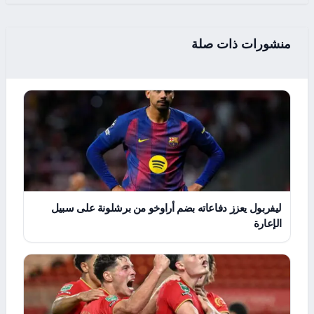
منشورات ذات صلة
ليفربول يعزز دفاعاته بضم أراوخو من برشلونة على سبيل
الإعارة