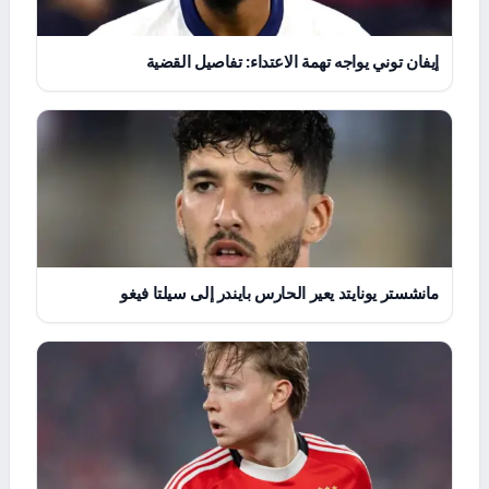
إيفان توني يواجه تهمة الاعتداء: تفاصيل القضية
مانشستر يونايتد يعير الحارس بايندر إلى سيلتا فيغو