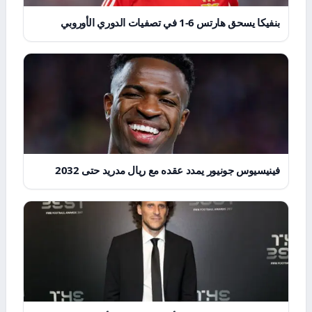
بنفيكا يسحق هارتس 6-1 في تصفيات الدوري الأوروبي
فينيسيوس جونيور يمدد عقده مع ريال مدريد حتى 2032