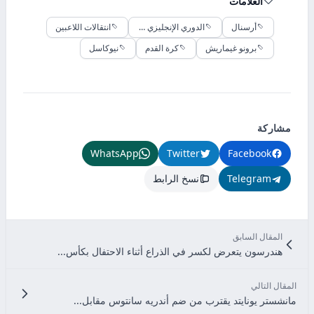
العلامات
أرسنال
الدوري الإنجليزي الممتاز
انتقالات اللاعبين
برونو غيماريش
كرة القدم
نيوكاسل
مشاركة
WhatsApp
Twitter
Facebook
Telegram
نسخ الرابط
المقال السابق
هندرسون يتعرض لكسر في الذراع أثناء الاحتفال بكأس...
المقال التالي
مانشستر يونايتد يقترب من ضم أندريه سانتوس مقابل...