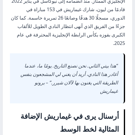
الإنجليزي الممتاز. منذ انضمامه إلى نيوكاسل في يناير 2022
قادمًا من ليون، شارك غيماريش في 153 مباراة في
الدوري، مسجلًا 30 هدفًا وصانعًا 26 تمريرة حاسمة. كما كان
جزءًا من الفريق الذي أنهى انتظار النادي الطويل للألقاب
الكبرى بفوزه بكأس الرابطة الإنجليزية المحترفة في عام
2025.
“هذا بيتي الثاني. نحن نصنع التاريخ. يومًا ما، عندما
أغادر هذا النادي، أريد أن يغني لي المشجعون بنفس
الطريقة التي يغنون بها لآلان شيرر.” – برونو
غيماريش
أرسنال يرى في غيماريش الإضافة
المثالية لخط الوسط