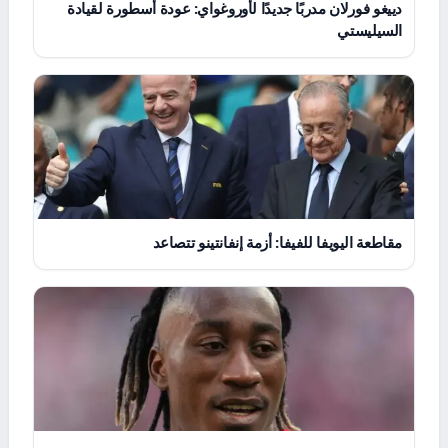
دييغو فورلان مدربًا جديدًا لأوروغواي: عودة أسطورة لقيادة
السيليستي
مقاطعة اليويفا للفيفا: أزمة إنفانتينو تتصاعد