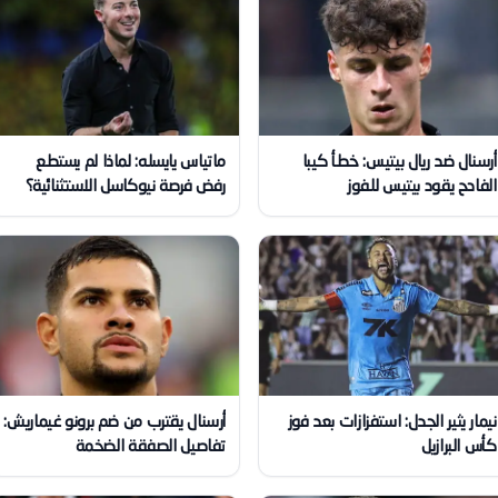
أرسنال ضد ريال بيتيس: خطأ كيبا
ماتياس يايسله: لماذا لم يستطع
الفادح يقود بيتيس للفوز
رفض فرصة نيوكاسل الاستثنائية؟
نيمار يثير الجدل: استفزازات بعد فوز
أرسنال يقترب من ضم برونو غيماريش:
كأس البرازيل
تفاصيل الصفقة الضخمة