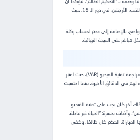
وصفه بـ “التحكيم الظالم”، مؤكدًا أن
البطولة تبدو وكأنها “موجهة نحو الأرجنتين”. جاءت هذه التصريحات القوية بعد خسارة مصر الدراماتيكية أمام حامل اللقب، الأرجنتين، في دور الـ 16، حيث
واضح، بالإضافة إلى عدم احتساب ركلة
مباشر على النتيجة النهائية.
كانت هناك عدة لحظات في المباراة أثارت جدلاً واسعًا. أبرزها، إلغاء هدف لمصر سجله اللاعب مصطفى زيكو بعد مراجعة تقنية الفيديو (VAR)، حيث اعتبر
هم في الدقائق الأخيرة، بينما احتسبت
تكاك آخر كان يجب على تقنية الفيديو
ن”. وأضاف بحسرة: “الحياة غير عادلة،
ا المباراة. الحكم كان ظالمًا، وكفى