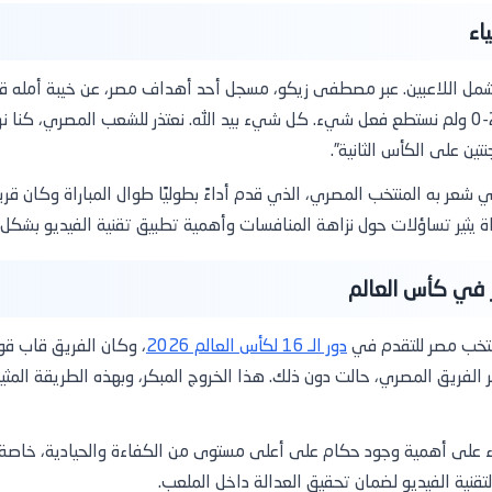
اء
مل اللاعبين. عبر مصطفى زيكو، مسجل أحد أهداف مصر، عن خيبة أمله قائلاً:
أضاع كل جهودنا بقراراته. كنا متقدمين 2-0 ولم نستطع فعل شيء. كل شيء بيد الله. نعتذر للشعب 
تين على الكأس الثانية”.
ر به المنتخب المصري، الذي قدم أداءً بطوليًا طوال المباراة وكان قريبًا
ة يثير تساؤلات حول نزاهة المنافسات وأهمية تطبيق تقنية الفيديو بشك
ر في كأس العالم
نتخب مصر للتقدم في
دور الـ 16 لكأس العالم 2026
، وكان الفريق قاب قو
لفريق المصري، حالت دون ذلك. هذا الخروج المبكر، وبهذه الطريقة المثيرة 
 على أهمية وجود حكام على أعلى مستوى من الكفاءة والحيادية، خاصة 
قنية الفيديو لضمان تحقيق العدالة داخل الملعب.