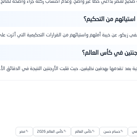
 صحيح لمصر بداعي خطأ غير واضح، وعدم احتساب ركلة جزاء واضحة لصالح مص
استيائهم من التحكيم؟
ى زيكو، عن خيبة أملهم واستيائهم من القرارات التحكيمية التي أثرت على 
رجنتين في كأس العالم؟
ة بعد تقدمها بهدفين نظيفين، حيث قلبت الأرجنتين النتيجة في الدقائق الأخير
مي
حسام حسن
كأس العالم
كأس العالم 2026
مصر