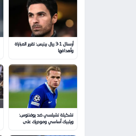
أرسنال 1-3 ريال بيتيس: تقرير المباراة
وأهدافها
تشكيلة تشيلسي ضد يوفنتوس:
ويلبيك أساسي ومودريك على
مقاعد البدلاء