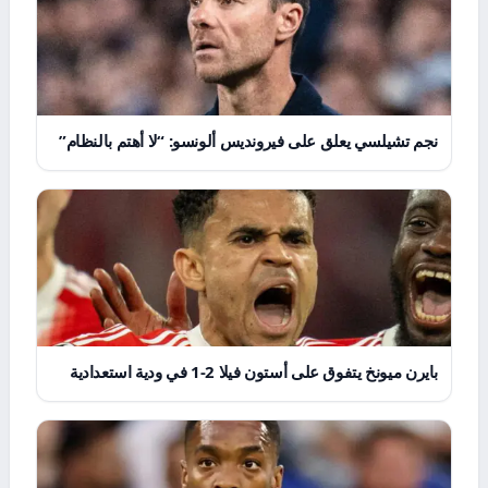
نجم تشيلسي يعلق على فيرونديس ألونسو: “لا أهتم بالنظام”
بايرن ميونخ يتفوق على أستون فيلا 2-1 في ودية استعدادية