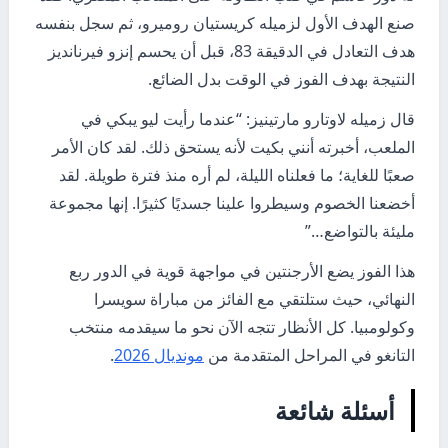
صنع الهدف الأول لزميله كريستيان روميرو، ثم سجل بنفسه
هدف التعادل في الدقيقة 83، قبل أن يحسم إنزو فيرنانديز
النتيجة بهدف الفوز في الوقت بدل الضائع.
قال زميله لاوتارو مارتينيز: “عندما رأيت ليو يبكي في
الملعب، أخبرته أنني بكيت لأنه يستحق ذلك. لقد كان الأمر
صعبًا للغاية؛ ما فعلناه الليلة، لم أره منذ فترة طويلة. لقد
أخضعنا الخصوم وسيطروا علينا جسديًا كثيرًا. إنها مجموعة
مليئة بالتواضع…”
هذا الفوز يضع الأرجنتين في مواجهة قوية في الدور ربع
النهائي، حيث ستلتقي مع الفائز من مباراة سويسرا
وكولومبيا. كل الأنظار تتجه الآن نحو ما سيقدمه منتخب
التانغو في المراحل المتقدمة من
مونديال 2026
.
أسئلة شائعة