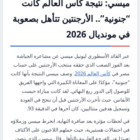
ميسي: نتيجة كأس العالم كانت
“جنونية”.. الأرجنتين تتأهل بصعوبة
في مونديال 2026
عبر القائد الأسطوري ليونيل ميسي عن مشاعره الجياشة
بعد الفوز الصعب الذي حققه منتخب الأرجنتين على حساب
مصر في
كأس العالم 2026
. وصف ميسي النتيجة بأنها كانت
“جنونية”، مؤكدًا على المعاناة الكبيرة التي واجهها الفريق
للوصول إلى الدور ربع النهائي. لقد كانت مباراة حبست
الأنفاس، حيث تأخرت الأرجنتين قبل أن تنجح في العودة
وتسجيل هدفين متتاليين، كان آخرها في الدقيقة 93.
في لحظات مؤثرة بعد صافرة النهاية، انخرط ميسي وزملاؤه
في احتفالات هستيرية، حيث حملهم اللاعبون على الأكتاف
تعبيرًا عن الفرحة العارمة بالتأهل. قال ميسي، الذي يتصدر