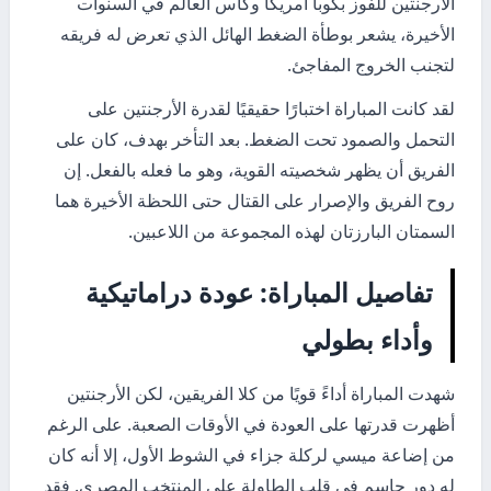
الأرجنتين للفوز بكوبا أمريكا وكأس العالم في السنوات
الأخيرة، يشعر بوطأة الضغط الهائل الذي تعرض له فريقه
لتجنب الخروج المفاجئ.
لقد كانت المباراة اختبارًا حقيقيًا لقدرة الأرجنتين على
التحمل والصمود تحت الضغط. بعد التأخر بهدف، كان على
الفريق أن يظهر شخصيته القوية، وهو ما فعله بالفعل. إن
روح الفريق والإصرار على القتال حتى اللحظة الأخيرة هما
السمتان البارزتان لهذه المجموعة من اللاعبين.
تفاصيل المباراة: عودة دراماتيكية
وأداء بطولي
شهدت المباراة أداءً قويًا من كلا الفريقين، لكن الأرجنتين
أظهرت قدرتها على العودة في الأوقات الصعبة. على الرغم
من إضاعة ميسي لركلة جزاء في الشوط الأول، إلا أنه كان
له دور حاسم في قلب الطاولة على المنتخب المصري. فقد