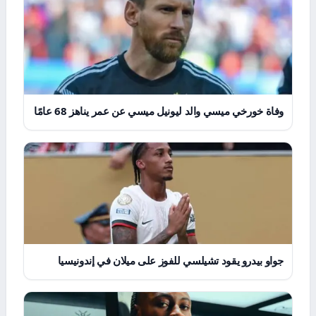
وفاة خورخي ميسي والد ليونيل ميسي عن عمر يناهز 68 عامًا
جواو بيدرو يقود تشيلسي للفوز على ميلان في إندونيسيا