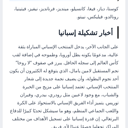
كوستا، دياز، فيغا، كانسيلو، مينديز، فرنانديز، نيفيز، فيتينيا،
رونالدو، فيليكس، نييتو.
أخبار تشكيلة إسبانيا
على الجانب الآخر، يدخل المنتخب الإسباني المباراة بثقة
عالية، مدعومًا بكونه بطل أوروبا، وطموحه في إضافة لقب
كأس العالم إلى سجله الحافل. يبرز في صفوف “لا روخا”
نجم المستقبل لامين يامال، الذي يتوقع له الكثيرون أن يكون
أحد نجوم البطولة، وأن يضيف نجمة جديدة إلى شعار
المنتخب الإسباني. تعتمد إسبانيا على مزيج من الخبرة
والشباب، مع وجود لاعبين مثل رودري، بيدري، وفيران
توريس. يتميز أداء الفريق الإسباني بالاستحواذ على الكرة
واللعب الجماعي المنظم، وهو ما سيشكل تحديًا كبيرًا للدفاع
البرتغالي. إن قدرة إسبانيا على تسجيل الأهداف من مختلف
المراكز تجعلها خصمًا عنيدًا لأي فريق.