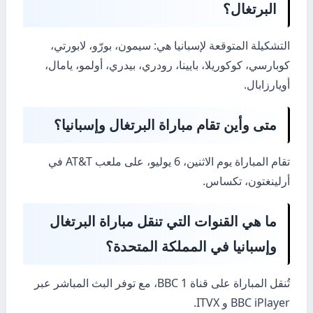
البرتغال؟
التشكيلة المتوقعة لإسبانيا هي: سيمون، بورّو، لابورتي،
كوبارسي، كوكوريلا، بايينا، رودري، بيدري، أولمو، يامال،
أويارزابال.
متى وأين تقام مباراة البرتغال وإسبانيا؟
تقام المباراة يوم الاثنين، 6 يوليو، على ملعب AT&T في
أرلينغتون، تكساس.
ما هي القنوات التي تنقل مباراة البرتغال
وإسبانيا في المملكة المتحدة؟
تُنقل المباراة على قناة BBC 1، مع توفر البث المباشر عبر
BBC iPlayer و ITVX.