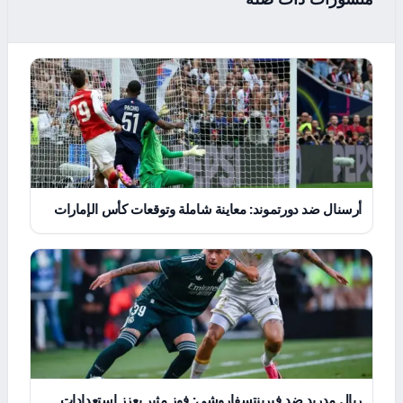
أرسنال ضد دورتموند: معاينة شاملة وتوقعات كأس الإمارات
ريال مدريد ضد فيرينتسفاروشي: فوز مثير يعزز استعدادات