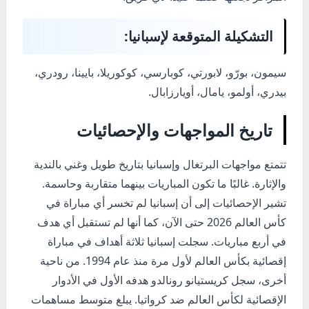
التشكيلة المتوقعة لإسبانيا:
سيمون، بورّو، لابورتي، كوبارسي، كوكوريلا، بايينا، رودري،
بيدري، أولمو، يامال، أويارزابال.
تاريخ المواجهات والإحصائيات
تتمتع مواجهات البرتغال وإسبانيا بتاريخ طويل وغني بالندية
والإثارة. غالبًا ما تكون المباريات بينهما متقاربة وحاسمة.
تشير الإحصائيات إلى أن إسبانيا لم تخسر أي مباراة في
كأس العالم 2026 حتى الآن، كما أنها لم تستقبل أي هدف
في أربع مباريات. سجلت إسبانيا ثلاثة أهداف في مباراة
إقصائية بكأس العالم لأول مرة منذ عام 1994. من ناحية
أخرى، سجل كريستيانو رونالدو هدفه الأول في الأدوار
الإقصائية لكأس العالم ضد كرواتيا. يبلغ متوسط مساهمات