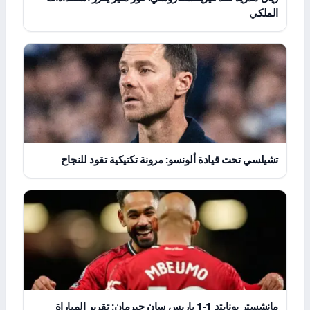
الملكي
تشيلسي تحت قيادة ألونسو: مرونة تكتيكية تقود للنجاح
مانشستر يونايتد 1-1 باريس سان جيرمان: تقرير المباراة