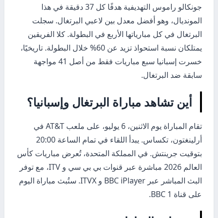
جونكالو راموس التهديفية هدفًا كل 37 دقيقة في هذا
المونديال، وهو أفضل معدل بين لاعبي البرتغال. سجلت
البرتغال في كل مبارياتها الأربع في البطولة. كلا الفريقين
يمتلكان نسبة استحواذ تزيد عن 60% خلال البطولة. تاريخيًا،
خسرت إسبانيا سبع مباريات فقط من أصل 41 مواجهة
سابقة ضد البرتغال.
أين تشاهد مباراة البرتغال وإسبانيا؟
تقام المباراة يوم الاثنين، 6 يوليو، على ملعب AT&T في
أرلينغتون، تكساس. يبدأ اللقاء في تمام الساعة 20:00
بتوقيت جرينتش. في المملكة المتحدة، تُعرض مباريات كأس
العالم 2026 مباشرة عبر قنوات بي بي سي و ITV، مع توفر
البث المباشر عبر BBC iPlayer و ITVX. ستُبث مباراة اليوم
على قناة BBC 1.