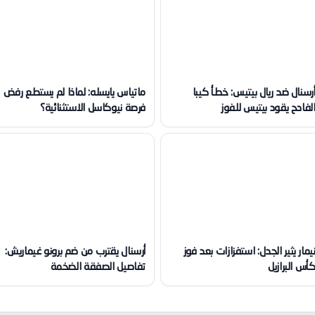
رسنال ضد ريال بيتيس: خطأ كيبا
ماتياس يايسله: لماذا لم يستطع رفض
لفادح يقود بيتيس للفوز
فرصة نيوكاسل الاستثنائية؟
يمار يثير الجدل: استفزازات بعد فوز
أرسنال يقترب من ضم برونو غيماريش:
أس البرازيل
تفاصيل الصفقة الضخمة