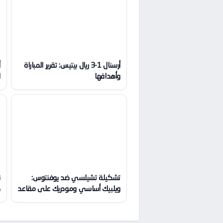
أرسنال 1-3 ريال بيتيس: تقرير المباراة
أ
وأهدافها
ا
تشكيلة تشيلسي ضد يوفنتوس:
ن
ويلبيك أساسي ومودريك على مقاعد
ك
البدلاء