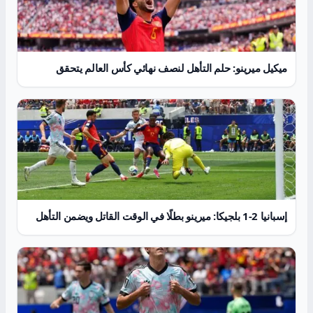
ميكيل ميرينو: حلم التأهل لنصف نهائي كأس العالم يتحقق
إسبانيا 2-1 بلجيكا: ميرينو بطلًا في الوقت القاتل ويضمن التأهل