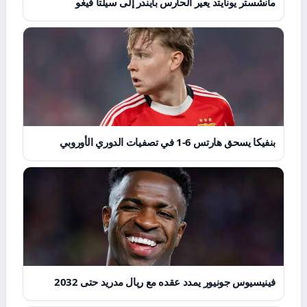
مانشستر يونايتد يعير الحارس بايندر إلى سيلتا فيغو
بنفيكا يسحق هارتس 6-1 في تصفيات الدوري الأوروبي
فينيسيوس جونيور يمدد عقده مع ريال مدريد حتى 2032