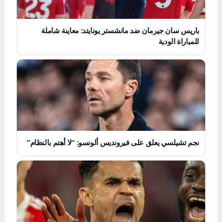
باريس سان جيرمان ضد مانشستر يونايتد: معاينة شاملة
للمباراة الودية
نجم تشيلسي يعلق على فيرونديس ألونسو: “لا أهتم بالنظام”