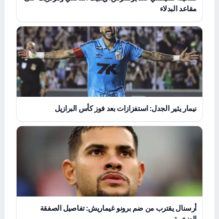
مقاعد البدلاء
نيمار يثير الجدل: استفزازات بعد فوز كأس البرازيل
أرسنال يقترب من ضم برونو غيماريش: تفاصيل الصفقة
الضخمة