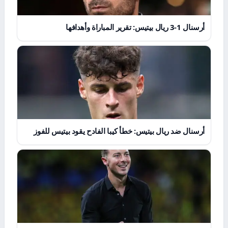
أرسنال 1-3 ريال بيتيس: تقرير المباراة وأهدافها
أرسنال ضد ريال بيتيس: خطأ كيبا الفادح يقود بيتيس للفوز