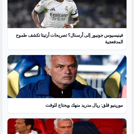
فينيسيوس جونيور إلى أرسنال؟ تصريحات أرتيتا تكشف طموح
المدفعجية
مورينيو قلق: ريال مدريد منهك ويحتاج للوقت