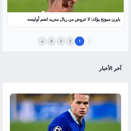
بايرن ميونخ يؤكد: لا عروض من ريال مدريد لضم أوليسه
»
«
6
3
2
1
آخر الأخبار