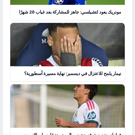
مودريك يعود لتشيلسي: جاهز للمشاركة بعد غياب 20 شهرًا
نيمار يلمح للاعتزال في ديسمبر: نهاية مسيرة أسطورية؟
فولهام يعزز صفوفه بنجوم ريال مدريد: غارسيا وبالاسيوس