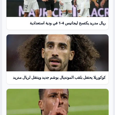
ريال مدريد يكتسح ليجانيس 4-1 في ودية استعدادية
كوكوريلا يحتفل بلقب المونديال بوشم جديد وينتقل لريال مدريد