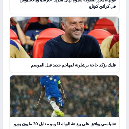
في كرافن كوتاج
فليك يؤكد حاجة برشلونة لمهاجم جديد قبل الموسم
تشيلسي يوافق على بيع تشالوباه لكومو مقابل 30 مليون يورو