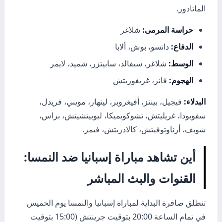
الماتادور.
حراسة المرمى:
شلاغر
الدفاع:
دانسو، بوش، ألابا
الوسط:
شلاغر، سيفالد، سابيتزر، شميد، لايمر
الهجوم:
فانر، غريغوريتش
البدلاء:
فيجيل، بينتز، أفيغروبر، لينهار، مويني، فريدل،
سفوبودا، غريليتش، تشوكويميكا، ليوبيتشيتش، براس،
شوبف، أرناوتوفيتش، كالادزيتش، فيمر.
أين تشاهد مباراة إسبانيا ضد النمسا:
القنوات والبث المباشر
تنطلق صافرة البداية لمباراة إسبانيا والنمسا يوم الخميس
في تمام الساعة 20:00 بتوقيت جرينتش (15:00 بتوقيت