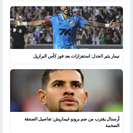
نيمار يثير الجدل: استفزازات بعد فوز كأس البرازيل
أرسنال يقترب من ضم برونو غيماريش: تفاصيل الصفقة
الضخمة