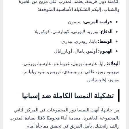
الثامنة دون هزيمة، يعتمد المدرب على مزيج من الخبرة
والشباب. إليكم التشكيلة الأساسية المتوقعة:
حراسة المرمى:
سيمون
الدفاع:
بوررو، لابورتي، كوبارسي، كوكوريلا
الوسط:
باينا، رودري، بيدري
الهجوم:
أولمو، يامال، أويارزابال
البدلاء:
رايا، غارسيا، بوبيل، غريمالدو، غارسيا، يورنتي،
ميرينو، رويز، غافي، زوبيميندي، توريس، بينو، ويليامز،
مونوز، إغليسياس.
تشكيلة النمسا الكاملة ضد إسبانيا
من جانبها، أنهت النمسا دور المجموعات في المركز الثاني
بالمجموعة العاشرة، مقدمة أداءً هجوميًا لافتًا. بقيادة المدرب
رالف رانجنيك، يأمل الفريق في تحقيق مفاجأة أمام