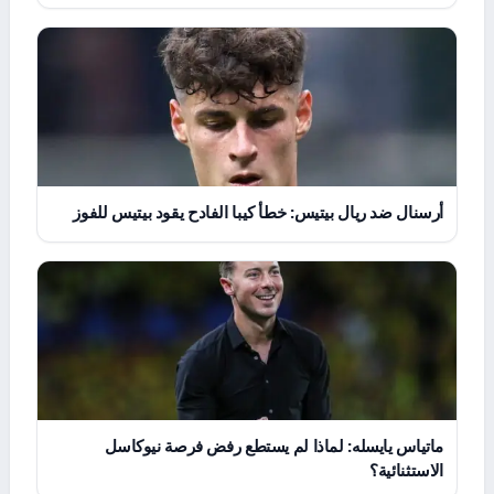
أرسنال ضد ريال بيتيس: خطأ كيبا الفادح يقود بيتيس للفوز
ماتياس يايسله: لماذا لم يستطع رفض فرصة نيوكاسل
الاستثنائية؟